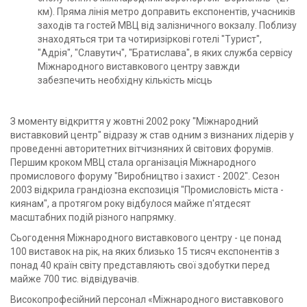
км). Пряма лінія метро доправить експонентів, учасників
заходів та гостей МВЦ від залізничного вокзалу. Поблизу
знаходяться три та чотиризіркові готелі "Турист",
"Адрія", "Славутич", "Братислава", в яких служба сервісу
Міжнародного виставкового центру завжди
забезпечить необхідну кількість місць
З моменту відкриття у жовтні 2002 року "Міжнародний
виставковий центр" відразу ж став одним з визнаних лідерів у
проведенні авторитетних вітчизняних й світових форумів.
Першим кроком МВЦ стала організація Міжнародного
промислового форуму "Виробництво і захист - 2002". Сезон
2003 відкрила грандіозна експозиція "Промисловість міста -
киянам", а протягом року відбулося майже п'ятдесят
масштабних подій різного напрямку.
Сьогодення Міжнародного виставкового центру - це понад
100 виставок на рік, на яких близько 15 тисяч експонентів з
понад 40 країн світу представляють свої здобутки перед
майже 700 тис. відвідувачів.
Високопрофесійний персонал «Міжнародного виставкового