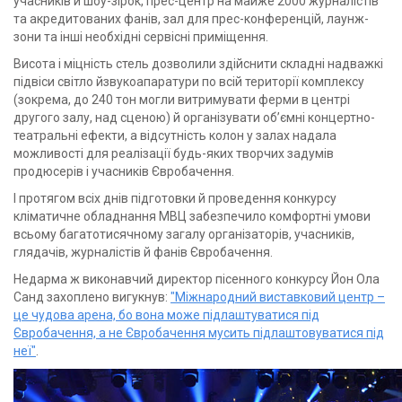
учасників й шоу-зірок, прес-центр на майже 2000 журналістів
та акредитованих фанів, зал для прес-конференцій, лаунж-
зони та інші необхідні сервісні приміщення.
Висота і міцність стель дозволили здійснити складні надважкі
підвіси світло йзвукоапаратури по всій території комплексу
(зокрема, до 240 тон могли витримувати ферми в центрі
другого залу, над сценою) й організувати об’ємні концертно-
театральні ефекти, а відсутність колон у залах надала
можливості для реалізації будь-яких творчих задумів
продюсерів і учасників Євробачення.
І протягом всіх днів підготовки й проведення конкурсу
кліматичне обладнання МВЦ забезпечило комфортні умови
всьому багатотисячному загалу організаторів, учасників,
глядачів, журналістів й фанів Євробачення.
Недарма ж виконавчий директор пісенного конкурсу Йон Ола
Санд захоплено вигукнув:
"Міжнародний виставковий центр –
це чудова арена, бо вона може підлаштуватися під
Євробачення, а не Євробачення мусить підлаштовуватися під
неї"
.