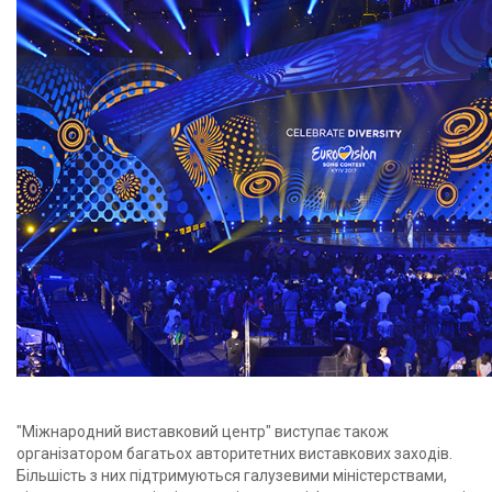
"Міжнародний виставковий центр" виступає також
організатором багатьох авторитетних виставкових заходів.
Більшість з них підтримуються галузевими міністерствами,