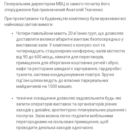
Генеральним директором МВЦ із самого початку його
спорудження був призначений Анатолій Ткаченко.
При проектуванні та будівництві комплексу були враховані всі
найновіші світові вимоги:
Чотири павільйони мають 20 в'їзних груп, що дозволяє
доставляти великогабаритні вантажі безпосередньо у
виставкові зали. У комплексі є конгрес-хол та
чотирнадцять стаціонарних конференц-залів місткістю
від 90 до 600 місць, кімнати для переговорів,
приміщення для зберігання коштовних речей і зброї,
кафе та ресторани швидкого харчування, гардероби і
туалети, система кондиціонування повітря. Зручні
під'їзні шляхи ведуть до власних паркувальних
майданчиків на 1500 машин;
технічне оснащення дозволяє задовольнити будь-які
запити операторів виставок та організаторів різних
заходів у дизайні, архітектурно-планувальних рішеннях і
послугах. Зали можна легко поділити мобільними
перегородками на ізольовані приміщення, щоб
проводити декілька заходів одночасно.