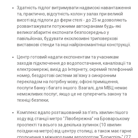
Здатність підлог витримувати надвисокі навантаження
та, практично, відсутність колон у залах при великій
висоті від підлоги до ферм стелі - до 25 м дозволяють
розвантажувати потужними автокранами будь-які
великогабаритні експонати безпосередньо у
павільйонах, будувати ексклюзивні триповерхові
виставкові стенди та інші найрізноманітніші конструкції.
Центр готовий надати експонентам та учасникам
заходів підключення до водопостачання, каналізації та
електромережі, вихід до Інтернету, окремий телефонний
номер, бездротові системи зв'язку з синхронним
перекладом на потрібну мову, офісні приміщення,
послуги банку і багато іншого. Взагалі, для МВЦ немає
неможливих послуг, якщо це не суперечить закону та
техніці безпеки;
Комплекс вдало розташований за п'ять хвилин пішого
ходу від станції метро "Лівобережна" на Броварському
проспекті та всього за декілька зупинок (10 хвилин
поїздки на метро) від центру столиці, а також має гарне
сполучення з міжнародним аеропортом "Бориспіль" (27