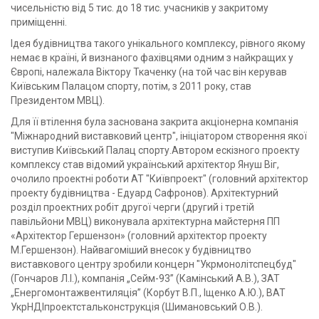
чисельністю від 5 тис. до 18 тис. учасників у закритому
приміщенні.
Ідея будівництва такого унікального комплексу, рівного якому
немає в країні, й визнаного фахівцями одним з найкращих у
Європі, належала Віктору Ткаченку (на той час він керував
Київським Палацом спорту, потім, з 2011 року, став
Президентом МВЦ).
Для її втілення була заснована закрита акціонерна компанія
"Міжнародний виставковий центр", ініціатором створення якої
виступив Київський Палац спорту.Автором ескізного проекту
комплексу став відомий український архітектор Януш Віг,
очолило проектні роботи АТ "Київпроект" (головний архітектор
проекту будівництва - Едуард Сафронов). Архітектурний
розділ проектних робіт другої черги (другий і третій
павільйони МВЦ) виконувала архітектурна майстерня ПП
«Архітектор Гершензон» (головний архітектор проекту
М.Гершензон). Найвагоміший внесок у будівництво
виставкового центру зробили концерн "Укрмонолітспецбуд"
(Гончаров Л.І.), компанія „Сейм-93” (Камінський А.В.), ЗАТ
„Енергомонтажвентиляція” (Корбут В.П., Іщенко А.Ю.), ВАТ
УкрНДІпроектстальконструкція (Шимановський О.В.).