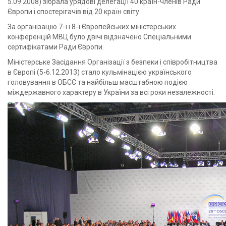
5.09.2008) зібрала урядові делегації 40 країн-членів Ради
Європи і спостерігачів від 20 країн світу.
За організацію 7-ї і 8-ї Європейських міністерських
конференцій МВЦ було двічі відзначено Спеціальними
сертифікатами Ради Європи.
Міністерське Засідання Організації з безпеки і співробітництва
в Європі (5-6.12.2013) стало кульмінацією українського
головування в ОБСЄ та найбільш масштабною подією
міждержавного характеру в України за всі роки незалежності.