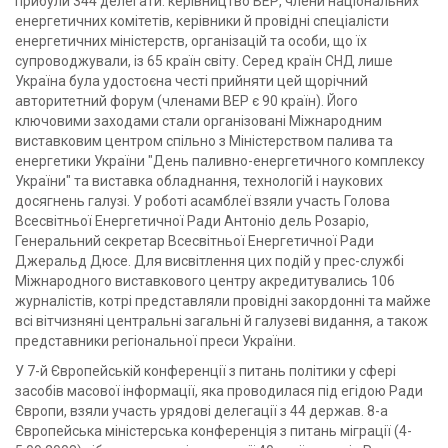
прибули 344 делегати: керівництво ВЕР, члени національних
енергетичних комітетів, керівники й провідні спеціалісти
енергетичних міністерств, організацій та особи, що їх
супроводжували, із 65 країн світу. Серед країн СНД лише
Україна була удостоєна честі прийняти цей щорічний
авторитетний форум (членами ВЕР є 90 країн). Його
ключовими заходами стали організовані Міжнародним
виставковим центром спільно з Міністерством палива та
енергетики України "День паливно-енергетичного комплексу
України" та виставка обладнання, технологій і наукових
досягнень галузі. У роботі асамблеї взяли участь Голова
Всесвітньої Енергетичної Ради Антоніо дель Розаріо,
Генеральний секретар Всесвітньої Енергетичної Ради
Джеральд Дюсе. Для висвітлення цих подій у прес-службі
Міжнародного виставкового центру акредитувались 106
журналістів, котрі представляли провідні закордонні та майже
всі вітчизняні центральні загальні й галузеві видання, а також
представники регіональної преси України.
У 7-й Європейській конференції з питань політики у сфері
засобів масової інформації, яка проводилася під егідою Ради
Європи, взяли участь урядові делегації з 44 держав. 8-а
Європейська міністерська конференція з питань міграції (4-