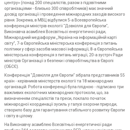
центру» (понад 200 спеціалістів, разом з підзвітними
організаціями - близько 300 співробітників) має значний
досвід організації і проведення міжнародних заходів високого
рівня. Зокрема, в МВЦ відбулися 5-а Всеєвропейська
конференція міністрів екології "Довкілля для Європи",
Виконавча асамблея Всесвітньої енергетичної ради,
Міжнародний медіафорум „Україна на інформаційній карті
світу”, 7-а Європейська міністерська конференція з питань
політики у сфері засобів масової інформації, 8-а Європейська
міністерська конференція з питань міграції, 20-а зустріч Ради
міністрів Організації з безпеки і співробітництва в Європі
(ОБСЄ).
Конференція "Довкілля для Європи" зібрала представників 55
країн - керівників міністерств екології та 18 міжнародних
організацій. Робота конференції була плідною - підписано три
важливих екологічних міжнародних протоколи, що, за
визначенням спеціалістів та преси, поклало початок
міжнародної координації зусиль у галузі охорони природи,
створило базу для гарантування стабільного розвитку Європи
і світу в цілому.
На Виконавчу асамблею Всесвітньої енергетичної ради