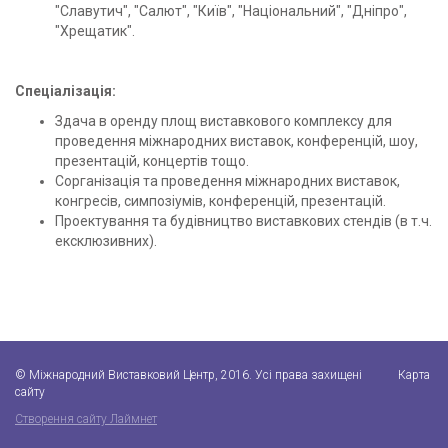
"Славутич", "Салют", "Київ", "Національний", "Дніпро",
"Хрещатик".
Спеціалізація:
Здача в оренду площ виставкового комплексу для
проведення міжнародних виставок, конференцій, шоу,
презентацій, концертів тощо.
Сорганізація та проведення міжнародних виставок,
конгресів, симпозіумів, конференцій, презентацій.
Проектування та будівництво виставкових стендів (в т.ч.
ексклюзивних).
© Міжнародний Виставковий Центр, 2016. Усі права захищені
Карта
сайту
Створення сайту Лаймнет