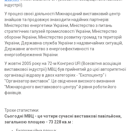
індустрії).
У процесі своєї діяльності Міжнародний виставковий центр
знайшов та продовжує знаходити надійних партнерів:
Міністерство енергетики України, Міністерство з питань
стратегічних галузей промисловості України, Міністерство
оборони України, Міністерство розвитку громад та територій
України, Державна служба України з надзвичайних ситуацій,
Державне агентство з енергоефективності та
енергозбереження України.
У жовтні 2005 року на 72-м Конгресі UFІ (Всесвітня асоціація
виставкової індустрії) МВЦ був прийнятий до цієї авторитетної
організації відразу в двох категоріях - "Експоцентр" і
"Організатор виставок". Це свідчення високого визнання
"Міжнародного виставкового центру" й рівня роботи його
фахівців.
Трохи статистики:
Сьогодні МВЦ - це чотири сучасні виставкові павільйони,
загальною площею - 73 228 кв.м :
Експозиційна площа: