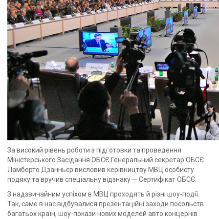
За високий рівень роботи з підготовки та проведення
Міністерського Засідання ОБСЄ Генеральний секретар ОБСЄ
Ламберто Дзанньєр висловив керівництву МВЦ особисту
подяку та вручив спеціальну відзнаку — Сертифікат ОБСЄ.
З надзвичайним успіхом в МВЦ проходять й різні шоу-події.
Так, саме в нас відбувалися презентаційні заходи посольств
багатьох країн, шоу-покази нових моделей авто концернів