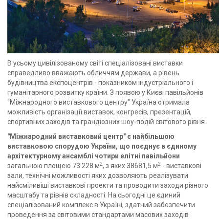
В усьому цивілізованому світі спеціалізовані виставки
справедливо вважають обличчям держави, а рівень
будівництва експоцентрів - показником індустріального і
гуманітарного розвитку країни. З появою у Києві павільйонів
"Міжнародного виставкового центру" Україна отримала
можливість організації виставок, конгресів, презентацій,
спортивних заходів та грандіозних шоу-подій світового рівня.
"Міжнародний виставковий центр" є найбільшою
виставковою спорудою України, що поєднує в єдиному
архітектурному ансамблі чотири елітні павільйони
2
2
загальною площею 73 228 м
, з яких 38681,5 м
- виставкові
зали, технічні можливості яких дозволяють реалізувати
найсміливіші виставкові проекти та проводити заходи різного
масштабу та рівнів складності. На сьогодні це єдиний
спеціалізований комплекс в Україні, здатний забезпечити
проведення за світовими стандартами масових заходів