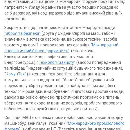
відомствами, асоціаціями, а міжнародні форуми проходять під
патронатом Уряду України та за участю перших посадових
осіб держави, які неодноразово відзначали високий рівень їх
організації
Зокрема, це щорічні великомасштабні міжнародні заходи:
"Зброя та безпека"
(друга у Східній Європі за масштабом і
значенням виставка озброєння, військової техніки, засобів
захисту для армії і правоохоронних органів),
"Міжнародний
енергетичний бізнес-форум «5Е»"
(Енергетика.
Електротехніка. Енергоефективність. Екологія.
Енергоресурси.), "
Технології захисту
" (засоби попередження
та ліквідації надзвичайних ситуацій будь-якого походження),
"
КомунТех
" (інженерні технології та обладнання для
комунального господарства), "Аква Україна" (унікальний
форум, що увібрав демонстрацію найсучасніших засобів і
технологій розвідки, видобування, підготовки і доставки води,
разом з широкою науково-практичною програмою з питань
збереження та охорони водних ресурсів, проблем правового
забезпечення галузі й інших актуальних питань).
Сьогодні МВЦ є організатором найбільшої виставкової події у
машинобудівній галузі України - "
Міжнародного промислового
форуму
", який схвалено UFI (Всесвітня асоціація виставкової