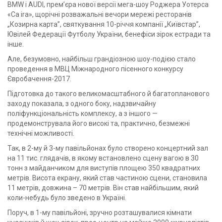
BMW і AUDІ, прем’єра нової версії мега-шоу Роджера Уотерса
«Са ira», щорічні розважальні вечори мережі ресторанів
„Козирна карта”, святкування 10-річчя компанії „Київстар”,
Ювілей Федерації Футболу України, бенефіси зірок естради та
інше.
Але, безумовно, найбільш грандіозною шоу-подією стало
проведення в МВЦ Міжнародного пісенного конкурсу
Євробачення-2017.
Підготовка до такого великомасштабного й багатопланового
заходу показала, з одного боку, надзвичайну
поліфункціональність комплексу, а з іншого —
продемонструвала його високі та, практично, безмежні
технічні можливості.
Так, в 2-му й 3-му павільйонах було створено концертний зал
на 11 тис. глядачів, в якому встановлено сцену вагою в 30
тонн з майданчиком для виступів площею 350 квадратних
метрів. Висота екрану, який став частиною сцени, становила
11 метрів, довжина – 70 метрів. Він став найбільшим, який
коли-небудь було зведено в Україні.
Поруч, в 1-му павільйоні, зручно розташувалися кімнати