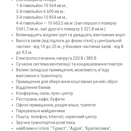
1-й павільйон 10 564 кв.м.,
2-й павільйон 6 600 кв.м.,
3-й павільйон 10 854 кв.м.,
4-й павільйон — 10 663,5 кв.м. (зал першого поверху
5341,7 кв.м.; зал другого поверху 5 321,8 кв.м.)
Вісімнадцять вхідних груп та двадцять вантажних воріт.
Висота залів (від підлоги до ферм стелі) у центральній
частині - від 14 до 25 м., у бокових частинах залів - від 8
до 9,5 м.
Електропостачання, напруга 220 В і 380 В.
Сучасна система вентиляції та кондиціювання повітря.
Великі складські приміщення, можливість в'їзду
вантажного транспорту.
Приміщення для зберігання коштовних речей і зброї.
Відділення банків.
Конференц-зали, прес-центр.
Ресторани, кафе, буфети.
Офісні приміщення, роздягальні, туалети.
Паркувальні майданчики.
Пошта, телефон, Internet, сервісний центр.
Зручна транспортна розв'язка.
найближчі готелі: "Турист", "Адрія", "Братислава",