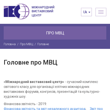
Toggl
Uk
navig
ПРО МВЦ
Головна
/
Про МВЦ
/
Головне
Головне про МВЦ
«Міжнародний виставковий центр»
- сучасний комплекс
світового класу для організації елітних міжнародних
виставкових форумів, конгресів, презентацій та культурно-
художніх шоу.
Фінансова звітність - 2019:
Фінансова звітність та звіт незалежного аудитора
;
Звіт про