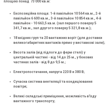
площею понад 73 000 кв.м:
Експозиційна площа: 1-й павільйон 10 564 кв.м., 2-й
павільйон 6 600 кв.м., 3-й павільйон 10 854 кв.м., 4-й
павільйон - 10 663,5 кв.м. (зал першого поверху 5
341,7 кв.м., зал другого поверху 5 321,8 кв.м.);
18 вхідних груп та 20 вантажних воріт (для доставки
великогабаритних вантажів прямо у виставкові зали);
Висота залів (від підлоги до ферм стелі) у
центральній частині - від 14 до 25 м., у бокових
частинах залів - від 8 до 9,5 м.;
Електропостачання, напруга 220 В и 380 В;
Сучасна система вентиляції та кондиціювання
повітря;
Великі складські приміщення, можливість в'їзду
вантажного транспорту;