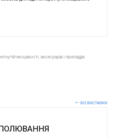
тнутій місцевості, аксесуарів і приладдя
ВСІ ВИСТАВКИ
Е ПОЛЮВАННЯ