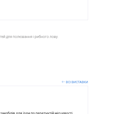
тей для полювання і рибного лову.
ВСІ ВИСТАВКИ
мобілів для їзди по перетнутій місцевості,