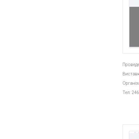
Проведе
Виставк
Організ
Тел: 246