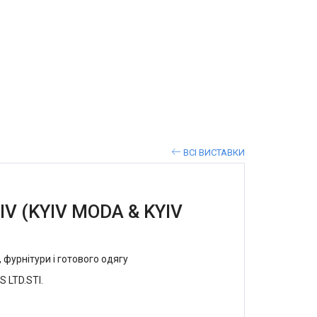
ВСІ ВИСТАВКИ
IV (KYIV MODA & KYIV
, фурнітури і готового одягу
 LTD.STI.