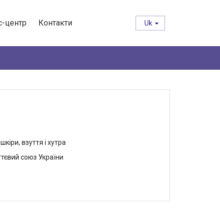
с-центр
Контакти
Uk
кіри, взуття і хутра
тєвий союз України