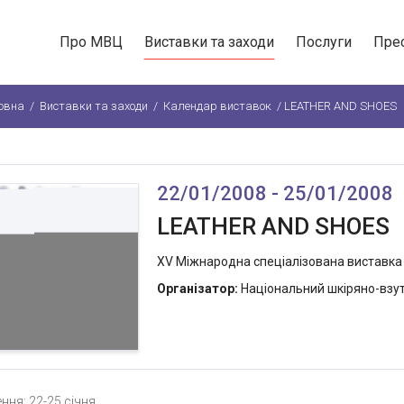
Про МВЦ
Виставки та заходи
Послуги
Пре
овна
/
Виставки та заходи
/
Календар виставок
/
LEATHER AND SHOES
22/01/2008 - 25/01/2008
LEATHER AND SHOES
XV Міжнародна спеціалізована виставка ш
Організатор:
Національний шкіряно-взут
ння: 22-25 січня