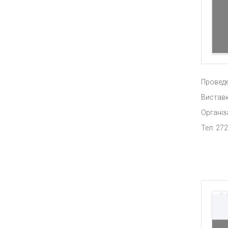
Проведе
Виставк
Організ
Тел: 272