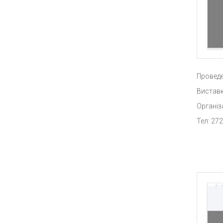
Проведе
Виставк
Організ
Тел: 272