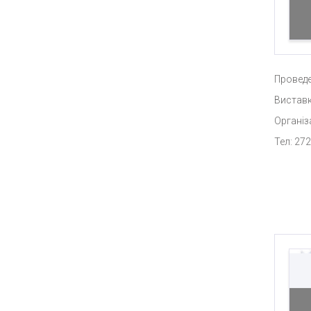
Проведе
Виставк
Організ
Тел: 272