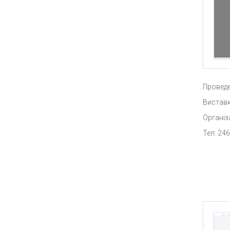
Проведе
Виставк
Організ
Тел: 246